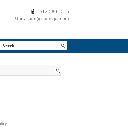
: 512-380-1515
E-Mail: sumi@sumicpa.com
olicy