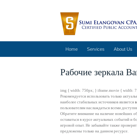
Home
Services
About Us
Рабочие зеркала Ва
img { width: 750px; } iframe.movie { width: 
Рекомендуется использовать только актуаль
наиболее стабильных источников является
в
пользователям наслаждаться всеми доступн
Обратите внимание на наличие новейших об
оставаться в курсе актуальных событий и 
игровой опыт. Не забывайте также проверя
предложены только на данном ресурсе.