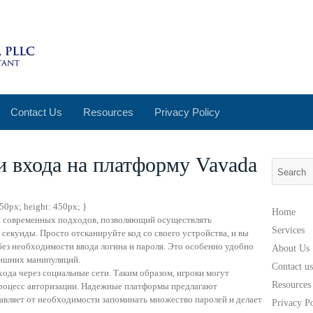
Contact Us
Resources
Privacy Policy
 входа на платформу Vavada
750px; height: 450px; }
Home
ых современных подходов, позволяющий осуществлять
Services
секунды. Просто отсканируйте код со своего устройства, и вы
без необходимости ввода логина и пароля. Это особенно удобно
About Us
 лишних манипуляций.
Contact us
ода через социальные сети. Таким образом, игроки могут
Resources
процесс авторизации. Надежные платформы предлагают
бавляет от необходимости запоминать множество паролей и делает
Privacy P