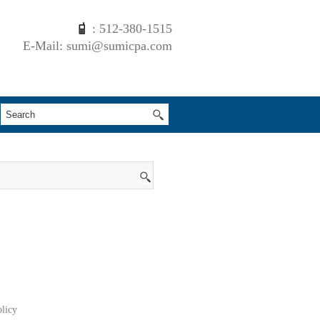
: 512-380-1515
E-Mail: sumi@sumicpa.com
olicy