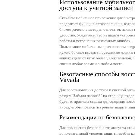
Использование мобильног
доступа к учетной записи
Скачайте мобильное приложение для быстро
предлагает функцию автозаполнения, котор
биометрические методы: отпечаток пальца и
удобство. Убедитесь, что на вашем устройс
работы и устранения возможных ошибок.
Пользование мобильным приложением подра
нужно больше вводить постоянные логины и
акциях сделают игру более увлекательной. 
связи в любое время и в любом месте.
Безопасные способы восст
Vavada
Для восстановления доступа к учетной запи
раздел “Забыли пароль?” на странице входа
будет отправлена ссылка для создания нов
чисел, чтобы повысить уровень защиты ваше
Рекомендации по безопасно
Для повышения безопасности аккаунта сто
дополнительный уровень защиты, требуя ко