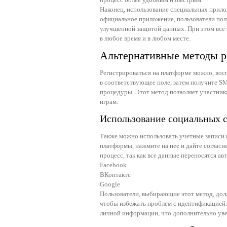
Наконец, использование специальных прилож
официальное приложение, пользователи полу
улучшенной защитой данных. При этом все 
в любое время и в любом месте.
Альтернативные методы р
Регистрироваться на платформе можно, во
в соответствующее поле, затем получите SM
процедуры. Этот метод позволяет участник
играм.
Использование социальных 
Также можно использовать учетные записи
платформы, нажмите на нее и дайте согласи
процесс, так как все данные переносятся ав
Facebook
ВКонтакте
Google
Пользователи, выбирающие этот метод, дол
чтобы избежать проблем с идентификацией.
личной информации, что дополнительно уве