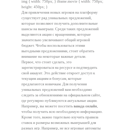
img { width: 750px; } iframe.movie { width: 750px;
height: 450px; }
Для привлечения новых игроков на платформу
существует ряд уникальных предложений,
которые позволяют получить дополнительные
шансы на выигрыш. Среди таких предложений
выделяются акции с вращениями, которые
значительно увеличивают общий игровой
бюджет. Чтобы воспользоваться этими
выгодными предложениями, стоит обратить
внимание на некоторые важные детали.
Первое, что стоит сделать, это
зарегистрироваться на ресурсе и подтвердить
свой аккаунт. Это действие откроет доступ к
текущим акциям и бонусам, которые
предлагаются новичкам. Для получения
уникальных предложений вам необходимо
следить за обновлениями на официальном сайте,
где регулярно публикуются актуальные акции.
Например, вы можете посетить
вавада онлайн
,
чтобы получить всю необходимую информацию.
Кроме того, важно тщательно изучить правила
ставок и размеры возможных выигрышей для
разных игр. Например, не все игровые автоматы