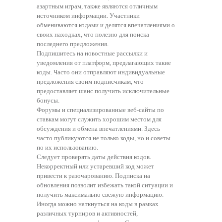
азартным играм, также являются отличным
источником информации. Участники
обмениваются кодами и делятся впечатлениями о
своих находках, что полезно для поиска
последнего предложения.
Подпишитесь на новостные рассылки и
уведомления от платформ, предлагающих такие
коды. Часто они отправляют индивидуальные
предложения своим подписчикам, что
предоставляет шанс получить исключительные
бонусы.
Форумы и специализированные веб-сайты по
ставкам могут служить хорошим местом для
обсуждения и обмена впечатлениями. Здесь
часто публикуются не только коды, но и советы
по их использованию.
Следует проверять даты действия кодов.
Некорректный или устаревший код может
привести к разочарованию. Подписка на
обновления позволит избежать такой ситуации и
получить максимально свежую информацию.
Иногда можно наткнуться на коды в рамках
различных турниров и активностей,