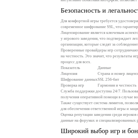
Безопасность и легальнос
Для комфортной игры требуется удостовери
современное шифрование SSL, что гарантир
Лицензирование является ключевым аспекто
у игрового заведения, что подтверждает ле
организации, которые следят за соблюдение
Проверенные провайдеры игр сотрудничают
на честность. Это значит, что результаты 
процесс для всех.
Показатель
Данные
Лицензия
Страна и номер лицен
Шифрование данных
SSL 256-бит
Проверка игр
Гармония и честность
Служба поддержки доступна 24/7. Пользова
получения оперативной помощи в случае во
Также существует система лимитов, позвол
для обеспечения ответственной игры и защи
Оценка репутации заведения среди игроков 
данные на форумах и специализированных р
Широкий выбор игр и бо