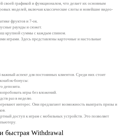
й своей графикой и функционалом, что делает их основным
ровых моделей, включая классические слоты и новейшие видео-
атике фруктов и 7-ок.
усные раунды и сюжет.
ыш крупной суммы с каждым спином.
ми играми. Здесь представлены карточные и настольные
важный аспект для постоянных клиентов. Среди них стоит
 кэшбэк-бонусы:
о депозита.
попробовать игры без вложений.
ств раз в неделю.
гревают интерес. Они предлагают возможность выиграть призы и
ов.
тный доступ к играм с мобильных устройств. Это позволяет
мпьютеру.
и быстрая Withdrawal