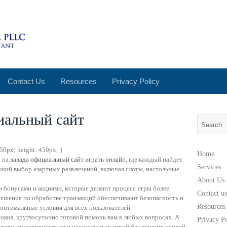
Contact Us
Resources
Privacy Policy
иальный сайт
750px; height: 450px; }
Home
и на
вавада официальный сайт играть онлайн
, где каждый найдет
Services
окий выбор азартных развлечений, включая слоты, настольные
About Us
 бонусами и акциями, которые делают процесс игры более
Contact us
ешения по обработке транзакций обеспечивают безопасность и
Resources
оптимальные условия для всех пользователей.
оков, круглосуточно готовой помочь вам в любых вопросах. А
Privacy P
легко ориентироваться и наслаждаться игрой без лишних усилий.