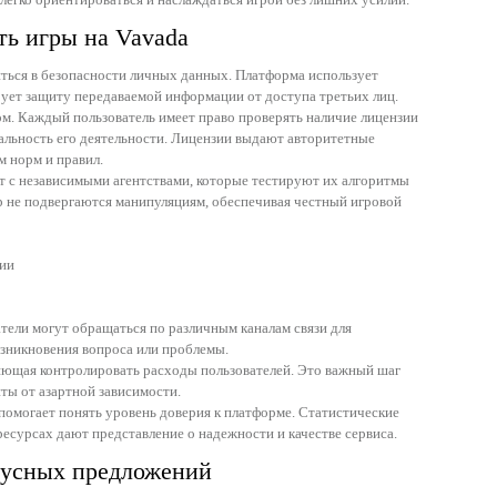
ть игры на Vavada
ться в безопасности личных данных. Платформа использует
ует защиту передаваемой информации от доступа третьих лиц.
м. Каждый пользователь имеет право проверять наличие лицензии
гальность его деятельности. Лицензии выдают авторитетные
м норм и правил.
 с независимыми агентствами, которые тестируют их алгоритмы
игр не подвергаются манипуляциям, обеспечивая честный игровой
зии
тели могут обращаться по различным каналам связи для
зникновения вопроса или проблемы.
яющая контролировать расходы пользователей. Это важный шаг
ты от азартной зависимости.
помогает понять уровень доверия к платформе. Статистические
есурсах дают представление о надежности и качестве сервиса.
нусных предложений