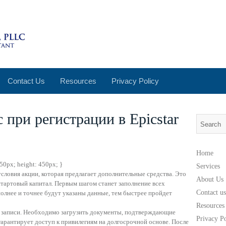
Contact Us
Resources
Privacy Policy
 при регистрации в Epicstar
Home
750px; height: 450px; }
Services
условия акции, которая предлагает дополнительные средства. Это
About Us
стартовый капитал. Первым шагом станет заполнение всех
Contact us
полнее и точнее будут указаны данные, тем быстрее пройдет
Resources
 записи. Необходимо загрузить документы, подтверждающие
Privacy P
 гарантирует доступ к привилегиям на долгосрочной основе. После