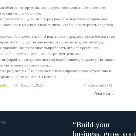
ии об игре, которую вы планируете тестировать. Это поможет
что снизит риск ошибок.
отобразится ваш депозит. Перед началом обязательно проверьте
нимальные и максимальные лимиты, чтобы не исчерпать средства
дложений и промоакций. В некоторых играх доступны бесплатные
торые могут существенно повысить шансы на удачный исход.
е приложения позволяют попробовать игру без реальных
 особенностях и механике, не рискуя деньгами.
ки, выбирайте размер, соответствующий вашему бюджету. Начинать
ре уверенности в своих силах.
уйте результаты. Это поможет оптимизировать свою стратегию и
ткрывая новые горизонты в играх.
on
motion
Dec, 17, 2023
Comments Off
Как
Next Post
→
получить
бонус
при
регистрации
в
Epicstar
8750
“Build your
сегодня
business, grow you