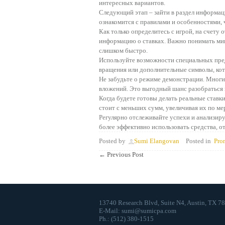
интересных вариантов.
Следующий этап – зайти в раздел информац
ознакомится с правилами и особенностями, 
Как только определитесь с игрой, на счету 
информацию о ставках. Важно понимать ми
слишком быстро.
Используйте возможности специальных пре
вращения или дополнительные символы, ко
Не забудьте о режиме демонстрации. Многи
вложений. Это выгодный шанс разобраться в
Когда будете готовы делать реальные став
стоит с меньших сумм, увеличивая их по ме
Регулярно отслеживайте успехи и анализир
более эффективно использовать средства, о
Posted by
Sumi Elangovan
Posted in
Pro
←
Previous Post
13740 Research Blvd, Suite N4, Austin, TX 7
E-Mail: sumi@sumicpa.com
Ph.: (512) 380-1515