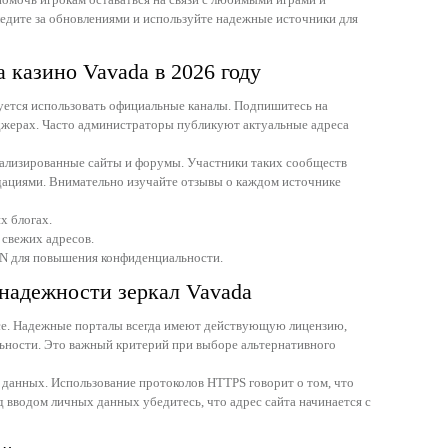
едите за обновлениями и используйте надежные источники для
 казино Vavada в 2026 году
уется использовать официальные каналы. Подпишитесь на
джерах. Часто администраторы публикуют актуальные адреса
иализированные сайты и форумы. Участники таких сообществ
дациями. Внимательно изучайте отзывы о каждом источнике
х блогах.
 свежих адресов.
PN для повышения конфиденциальности.
 надежности зеркал Vavada
рсе. Надежные порталы всегда имеют действующую лицензию,
ьности. Это важный критерий при выборе альтернативного
данных. Использование протоколов HTTPS говорит о том, что
 вводом личных данных убедитесь, что адрес сайта начинается с