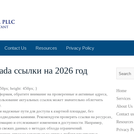
Contact Us
Resources
Privacy Policy
ada ссылки на 2026 год
750px; height: 450px; }
Home
формам, обратите внимание на проверенные и активные адреса,
Services
ользование актуальных ссылок может значительно облегчить
.
About Us
ти надежные пути для доступа к азартной площадке, без
Contact us
одводными камнями. Рекомендуем проверять ссылки на ресурсах,
Resources
мацию и отслеживают изменения в доступности. Например,
 свежих данных о методах обхода ограничений.
Privacy P
омочь игрокам оставаться на связи с любимыми играми и