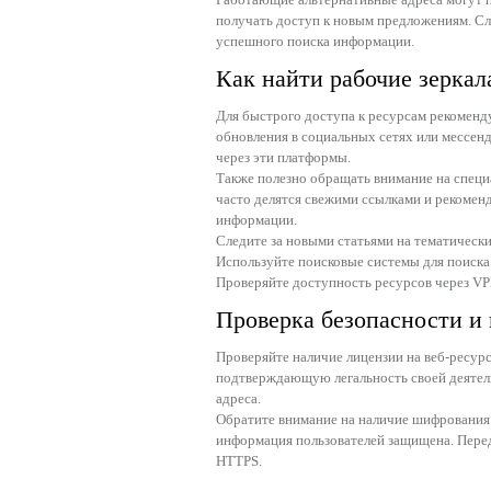
получать доступ к новым предложениям. Сл
успешного поиска информации.
Как найти рабочие зеркала
Для быстрого доступа к ресурсам рекоменд
обновления в социальных сетях или мессен
через эти платформы.
Также полезно обращать внимание на спец
часто делятся свежими ссылками и рекомен
информации.
Следите за новыми статьями на тематически
Используйте поисковые системы для поиска
Проверяйте доступность ресурсов через V
Проверка безопасности и
Проверяйте наличие лицензии на веб-ресу
подтверждающую легальность своей деятел
адреса.
Обратите внимание на наличие шифрования 
информация пользователей защищена. Перед
HTTPS.