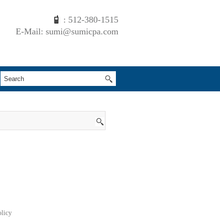
: 512-380-1515
E-Mail: sumi@sumicpa.com
olicy