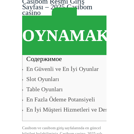
Casibom Resmi Giriş
Sayfası – ​2025 Casibom
casino
OYNAMAK
Содержимое
En Güvenli ve En İyi Oyunlar
Slot Oyunları
Table Oyunları
En Fazla Ödeme Potansiyeli
En İyi Müşteri Hizmetleri ve Destek
Casibom ve casibom giriş sayfalarında en güncel
bilgileri bulabilirsiniz. Casibom casino, 2025 yılı