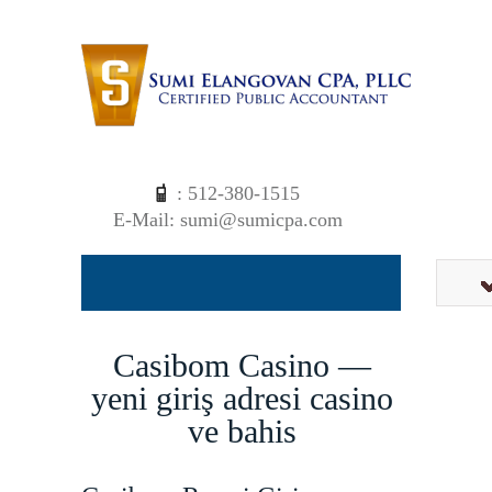
: 512-380-1515
E-Mail: sumi@sumicpa.com
Casibom Casino —
yeni giriş adresi casino
ve bahis