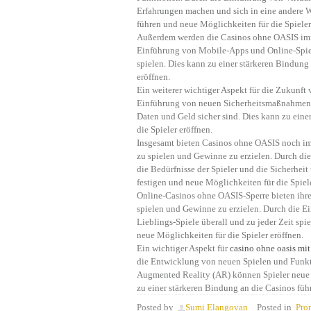
Erfahrungen machen und sich in eine andere W
führen und neue Möglichkeiten für die Spieler
Außerdem werden die Casinos ohne OASIS immer
Einführung von Mobile-Apps und Online-Spiele
spielen. Dies kann zu einer stärkeren Bindung
eröffnen.
Ein weiterer wichtiger Aspekt für die Zukunft
Einführung von neuen Sicherheitsmaßnahmen 
Daten und Geld sicher sind. Dies kann zu eine
die Spieler eröffnen.
Insgesamt bieten Casinos ohne OASIS noch imm
zu spielen und Gewinne zu erzielen. Durch di
die Bedürfnisse der Spieler und die Sicherhei
festigen und neue Möglichkeiten für die Spiele
Online-Casinos ohne OASIS-Sperre bieten ihre 
spielen und Gewinne zu erzielen. Durch die 
Lieblings-Spiele überall und zu jeder Zeit spi
neue Möglichkeiten für die Spieler eröffnen.
Ein wichtiger Aspekt für
casino ohne oasis mit
die Entwicklung von neuen Spielen und Funkt
Augmented Reality (AR) können Spieler neue 
zu einer stärkeren Bindung an die Casinos füh
Posted by
Sumi Elangovan
Posted in
Pro