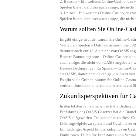
2. Betsson – Ein weiteres Online-Casino, das v
Spielen bietet, darunter auch einige, die nic
3. Unibet – Ein weiteres Online-Casino, das vo
Spielen bietet, darunter auch einige, die nic
Warum sollten Sie Online-Cas
Es gibt einige Gründe, warum Sie Online-Casi
Vielfalt an Spielen – Online-Casinos ohne OASI
darunter auch einige, die nicht von OASIS an
Bessere Bonusangebote – Online-Casinos ohne
auch einige, die nicht von OASIS angeboten w
Bessere Bedingungen für Spieler – Online-Cas
als OASIS, darunter auch einige, die nicht v
Es gibt viele Gründe, warum Sie Online-Casino
vorher informieren und recherchieren, bevor S
Zukunftsperspektiven für 
In den letzten Jahren haben sich die Bedingun
Einführung des OASIS-Gesetzes hat die Branch
OASIS aufgeworfen. Trotzdem bieten diese Cas
Lieblings-Spiele zu spielen und Gewinne zu er
Ein wichtiger Aspekt für die Zukunft von Cas
Funktionen. Durch die Einführung von Virtua