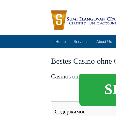
Home
Services
About Us
Bestes Casino ohne 
Casinos ohne OASIS in D
S
Содержимое