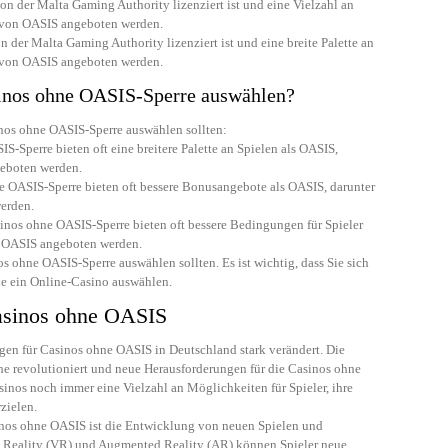
on der Malta Gaming Authority lizenziert ist und eine Vielzahl an
ht von OASIS angeboten werden.
n der Malta Gaming Authority lizenziert ist und eine breite Palette an
ht von OASIS angeboten werden.
inos ohne OASIS-Sperre auswählen?
nos ohne OASIS-Sperre auswählen sollten:
S-Sperre bieten oft eine breitere Palette an Spielen als OASIS,
geboten werden.
 OASIS-Sperre bieten oft bessere Bonusangebote als OASIS, darunter
erden.
inos ohne OASIS-Sperre bieten oft bessere Bedingungen für Spieler
on OASIS angeboten werden.
s ohne OASIS-Sperre auswählen sollten. Es ist wichtig, dass Sie sich
ie ein Online-Casino auswählen.
Casinos ohne OASIS
gen für Casinos ohne OASIS in Deutschland stark verändert. Die
e revolutioniert und neue Herausforderungen für die Casinos ohne
inos noch immer eine Vielzahl an Möglichkeiten für Spieler, ihre
zielen.
inos ohne OASIS ist die Entwicklung von neuen Spielen und
l Reality (VR) und Augmented Reality (AR) können Spieler neue