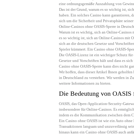
eine ordnungsgemäße Auszahlung von Gewinn
Das ist der Grund, warum es so wichtig ist, s
haben. Ein solches Casino kann garantieren, da
sich um die Sicherheit und Privatsphäre seiner
Online-Casinos ohne OASIS-Sperre in Deutschl
Warum ist es wichtig, sich an Online-Casinos
es so wichtig ist, sich an Online-Casinos mit
sich an die deutschen Gesetze und Vorschriften
Spieler kümmert. Ein Casino ohne OASIS-Sperr
Die OASIS-Lizenz ist ein wichtiger Schutz für d
Gesetze und Vorschriften hält und dass es sich
Casino ohne OASIS-Sperre kann dies nicht gar
Wir hoffen, dass dieser Artikel Ihnen geholf
in Deutschland zu verstehen. Wir werden in Z
weitere Informationen zu bieten.
Die Bedeutung von OASIS f
OASIS, das Open-Application-Security-Gateway-
insbesondere für Online-Casinos. Es ermöglich
indem es die Kommunikation zwischen dem Cas
Ein Casino ohne OASIS ist wie ein Auto ohne 
Transaktionen langsam und unzuverlässig sein,
hinaus kann ein Casino ohne OASIS auch anfäll