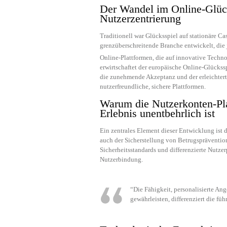
Der Wandel im Online-Glück
Nutzerzentrierung
Traditionell war Glücksspiel auf stationäre Ca
grenzüberschreitende Branche entwickelt, die
Online-Plattformen, die auf innovative Techno
erwirtschaftet der europäische Online-Glückss
die zunehmende Akzeptanz und der erleichter
nutzerfreundliche, sichere Plattformen.
Warum die Nutzerkonten-Plat
Erlebnis unentbehrlich ist
Ein zentrales Element dieser Entwicklung ist d
auch der Sicherstellung von Betrugspräventi
Sicherheitsstandards
und
differenzierte Nutzer
Nutzerbindung.
“Die Fähigkeit, personalisierte Ang
gewährleisten, differenziert die f