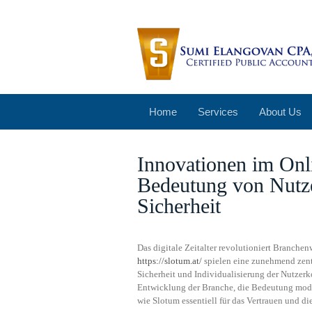
Home
Services
About Us
Innovationen im Onl
Bedeutung von Nutze
Sicherheit
Das digitale Zeitalter revolutioniert Branchen
https://slotum.at/
spielen eine zunehmend zentr
Sicherheit und Individualisierung der Nutzerko
Entwicklung der Branche, die Bedeutung moder
wie Slotum essentiell für das Vertrauen und di