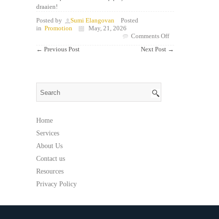
draaien!
Posted by
Sumi Elangovan
Posted
in
Promotion
May, 21, 2026
on
Comments Off
Magius
←
Previous Post
Next Post
→
Casino:
Fast‑Paced
Gaming
voor
Korte
Sessies
Home
Services
About Us
Contact us
Resources
Privacy Policy