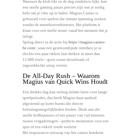
Wanneer de klok tikt en de dag eindeloos lijkt, kan
een snelle gaming pauze precies zijn wat je nodig
hebt om je vibe op te laden. Magius Casino is
gebouwd voor spelers die instant spanning zoeken
zonder de marathonverbintenis. Het platform is
klaar voor een snelle sessie vanaf het moment dat je
inlogt.
Spring direct in de actie bij
https://magius-casino-
be.com/
, waar een gestroomlijnde interface je in
slechts een paar tikken laat duiken in meer dan
11.000 titels—geen zware downloads of
ingewikkelde setup vereist.
De All‑Day Rush – Waarom
Magius van Quick Wins Houdt
Een drukke dag kan weinig ruimte laten voor lange
speelperiodes, dus heeft Magius haar aanbod
afgestemd op korte bursts die directe
beloningsmogelijkheden bieden. Denk aan die
snelle koffiepauzes of een pauze van vijf minuten
tussen vergaderingen—perfecte momenten voor een
spin of een enkele ronde roulette.
Het responsieve ontwerp van het casino betekent