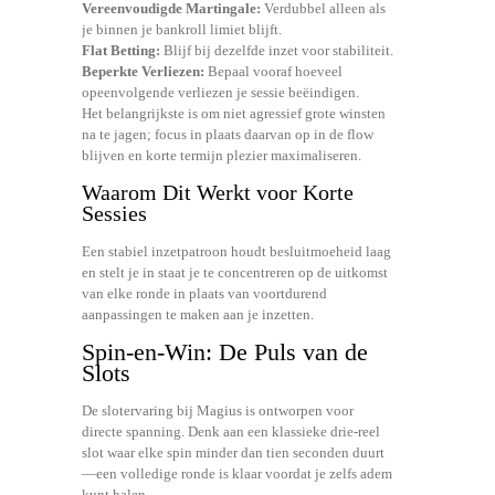
Vereenvoudigde Martingale:
Verdubbel alleen als
je binnen je bankroll limiet blijft.
Flat Betting:
Blijf bij dezelfde inzet voor stabiliteit.
Beperkte Verliezen:
Bepaal vooraf hoeveel
opeenvolgende verliezen je sessie beëindigen.
Het belangrijkste is om niet agressief grote winsten
na te jagen; focus in plaats daarvan op in de flow
blijven en korte termijn plezier maximaliseren.
Waarom Dit Werkt voor Korte
Sessies
Een stabiel inzetpatroon houdt besluitmoeheid laag
en stelt je in staat je te concentreren op de uitkomst
van elke ronde in plaats van voortdurend
aanpassingen te maken aan je inzetten.
Spin‑en‑Win: De Puls van de
Slots
De slotervaring bij Magius is ontworpen voor
directe spanning. Denk aan een klassieke drie‑reel
slot waar elke spin minder dan tien seconden duurt
—een volledige ronde is klaar voordat je zelfs adem
kunt halen.