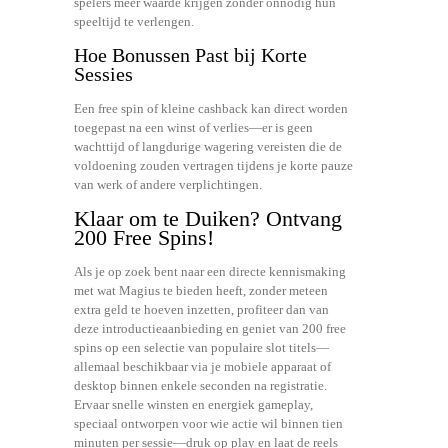
spelers meer waarde krijgen zonder onnodig hun
speeltijd te verlengen.
Hoe Bonussen Past bij Korte
Sessies
Een free spin of kleine cashback kan direct worden
toegepast na een winst of verlies—er is geen
wachttijd of langdurige wagering vereisten die de
voldoening zouden vertragen tijdens je korte pauze
van werk of andere verplichtingen.
Klaar om te Duiken? Ontvang
200 Free Spins!
Als je op zoek bent naar een directe kennismaking
met wat Magius te bieden heeft, zonder meteen
extra geld te hoeven inzetten, profiteer dan van
deze introductieaanbieding en geniet van 200 free
spins op een selectie van populaire slot titels—
allemaal beschikbaar via je mobiele apparaat of
desktop binnen enkele seconden na registratie.
Ervaar snelle winsten en energiek gameplay,
speciaal ontworpen voor wie actie wil binnen tien
minuten per sessie—druk op play en laat de reels