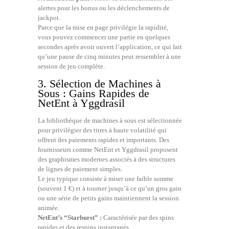
alertes pour les bonus ou les déclenchements de
jackpot.
Parce que la mise en page privilégie la rapidité,
vous pouvez commencer une partie en quelques
secondes après avoir ouvert l’application, ce qui fait
qu’une pause de cinq minutes peut ressembler à une
session de jeu complète.
3. Sélection de Machines à
Sous : Gains Rapides de
NetEnt à Yggdrasil
La bibliothèque de machines à sous est sélectionnée
pour privilégier des titres à haute volatilité qui
offrent des paiements rapides et importants. Des
fournisseurs comme NetEnt et Yggdrasil proposent
des graphismes modernes associés à des structures
de lignes de paiement simples.
Le jeu typique consiste à miser une faible somme
(souvent 1 €) et à tourner jusqu’à ce qu’un gros gain
ou une série de petits gains maintiennent la session
animée.
NetEnt’s “Starburst” :
Caractérisée par des spins
rapides et des respins instantanés.