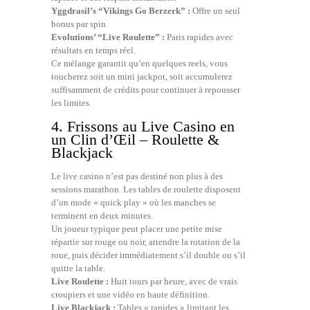
Yggdrasil’s “Vikings Go Berzerk” :
Offre un seul
bonus par spin.
Evolutions’ “Live Roulette” :
Paris rapides avec
résultats en temps réel.
Ce mélange garantit qu’en quelques reels, vous
toucherez soit un mini jackpot, soit accumulerez
suffisamment de crédits pour continuer à repousser
les limites.
4. Frissons au Live Casino en
un Clin d’Œil – Roulette &
Blackjack
Le live casino n’est pas destiné non plus à des
sessions marathon. Les tables de roulette disposent
d’un mode « quick play » où les manches se
terminent en deux minutes.
Un joueur typique peut placer une petite mise
répartie sur rouge ou noir, attendre la rotation de la
roue, puis décider immédiatement s’il double ou s’il
quitte la table.
Live Roulette :
Huit tours par heure, avec de vrais
croupiers et une vidéo en haute définition.
Live Blackjack :
Tables « rapides » limitant les