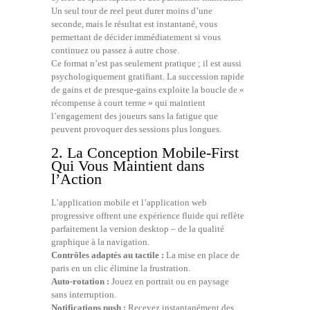
Un seul tour de reel peut durer moins d’une
seconde, mais le résultat est instantané, vous
permettant de décider immédiatement si vous
continuez ou passez à autre chose.
Ce format n’est pas seulement pratique ; il est aussi
psychologiquement gratifiant. La succession rapide
de gains et de presque‑gains exploite la boucle de «
récompense à court terme » qui maintient
l’engagement des joueurs sans la fatigue que
peuvent provoquer des sessions plus longues.
2. La Conception Mobile‑First
Qui Vous Maintient dans
l’Action
L’application mobile et l’application web
progressive offrent une expérience fluide qui reflète
parfaitement la version desktop – de la qualité
graphique à la navigation.
Contrôles adaptés au tactile :
La mise en place de
paris en un clic élimine la frustration.
Auto‑rotation :
Jouez en portrait ou en paysage
sans interruption.
Notifications push :
Recevez instantanément des