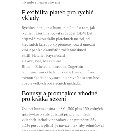
plynulé a nepřerušované.
Flexibilita plateb pro rychlé
vklady
Rychlost není jen o hraní; platí také o tom, jak
rychle můžeš financovat svůj účet. BDM Bet
přijímá širokou škálu platebních metod, od
kreditních karet po kryptoměny, což ti umožní
vložit peníze okamžitě a začít hrát ihned.
Skrill, Neteller, Paysafecard
E‑Payz, Visa, MasterCard
Bitcoin, Ethereum, Litecoin, Dogecoin
S minimálním vkladem již od €15–€20 můžeš
rovnou skočit do vysoce intenzivních sezení bez
obav z velkých počátečních nákladů.
Bonusy a promoakce vhodné
pro krátká sezení
Uvítací bonus kasina—až €1,500 plus 250 volných
spinů—lze rychle uplatnit při prvních třech
vkladech. Ačkoliv požadavek na protočení 35x
může působit přísně, je navržen tak, aby odměňoval
hráče ochotné rychle přecházet mezi více hrami.