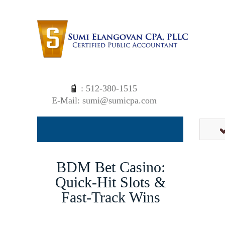
: 512-380-1515
E-Mail: sumi@sumicpa.com
BDM Bet Casino:
Quick‑Hit Slots &
Fast‑Track Wins