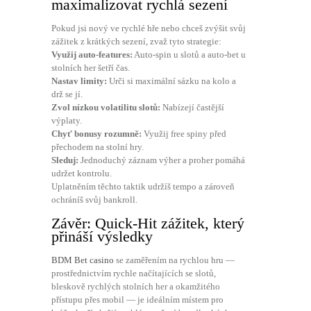
maximalizovat rychlá sezení
Pokud jsi nový ve rychlé hře nebo chceš zvýšit svůj
zážitek z krátkých sezení, zvaž tyto strategie:
Využij auto‑features:
Auto‑spin u slotů a auto‑bet u
stolních her šetří čas.
Nastav limity:
Urči si maximální sázku na kolo a
drž se jí.
Zvol nízkou volatilitu slotů:
Nabízejí častější
výplaty.
Chyť bonusy rozumně:
Využij free spiny před
přechodem na stolní hry.
Sleduj:
Jednoduchý záznam výher a proher pomáhá
udržet kontrolu.
Uplatněním těchto taktik udržíš tempo a zároveň
ochráníš svůj bankroll.
Závěr: Quick‑Hit zážitek, který
přináší výsledky
BDM Bet casino
se zaměřením na rychlou hru —
prostřednictvím rychle načítajících se slotů,
bleskově rychlých stolních her a okamžitého
přístupu přes mobil — je ideálním místem pro