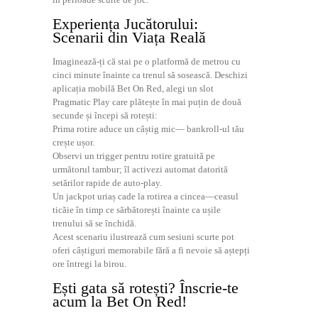
Experiența Jucătorului:
Scenarii din Viața Reală
Imaginează-ți că stai pe o platformă de metrou cu
cinci minute înainte ca trenul să sosească. Deschizi
aplicația mobilă Bet On Red, alegi un slot
Pragmatic Play care plătește în mai puțin de două
secunde și începi să rotești:
Prima rotire aduce un câștig mic— bankroll-ul tău
crește ușor.
Observi un trigger pentru rotire gratuită pe
următorul tambur; îl activezi automat datorită
setărilor rapide de auto‑play.
Un jackpot uriaș cade la rotirea a cincea—ceasul
ticăie în timp ce sărbătorești înainte ca ușile
trenului să se închidă.
Acest scenariu ilustrează cum sesiuni scurte pot
oferi câștiguri memorabile fără a fi nevoie să aștepți
ore întregi la birou.
Ești gata să rotești? Înscrie-te
acum la Bet On Red!