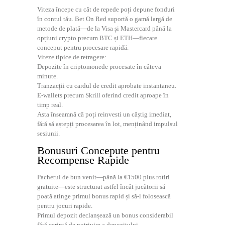
Viteza începe cu cât de repede poți depune fonduri
în contul tău. Bet On Red suportă o gamă largă de
metode de plată—de la Visa și Mastercard până la
opțiuni crypto precum BTC și ETH—fiecare
conceput pentru procesare rapidă.
Viteze tipice de retragere:
Depozite în criptomonede procesate în câteva
minute.
Tranzacții cu cardul de credit aprobate instantaneu.
E-wallets precum Skrill oferind credit aproape în
timp real.
Asta înseamnă că poți reinvesti un câștig imediat,
fără să aștepți procesarea în lot, menținând impulsul
sesiunii.
Bonusuri Concepute pentru
Recompense Rapide
Pachetul de bun venit—până la €1500 plus rotiri
gratuite—este structurat astfel încât jucătorii să
poată atinge primul bonus rapid și să-l folosească
pentru jocuri rapide.
Primul depozit declanșează un bonus considerabil
fără cerință de potrivire a depozitului.