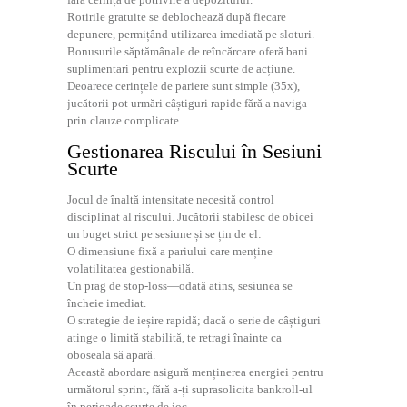
Rotirile gratuite se deblochează după fiecare
depunere, permițând utilizarea imediată pe sloturi.
Bonusurile săptămânale de reîncărcare oferă bani
suplimentari pentru explozii scurte de acțiune.
Deoarece cerințele de pariere sunt simple (35x),
jucătorii pot urmări câștiguri rapide fără a naviga
prin clauze complicate.
Gestionarea Riscului în Sesiuni
Scurte
Jocul de înaltă intensitate necesită control
disciplinat al riscului. Jucătorii stabilesc de obicei
un buget strict pe sesiune și se țin de el:
O dimensiune fixă a pariului care menține
volatilitatea gestionabilă.
Un prag de stop-loss—odată atins, sesiunea se
încheie imediat.
O strategie de ieșire rapidă; dacă o serie de câștiguri
atinge o limită stabilită, te retragi înainte ca
oboseala să apară.
Această abordare asigură menținerea energiei pentru
următorul sprint, fără a-ți suprasolicita bankroll-ul
în perioade scurte de joc.