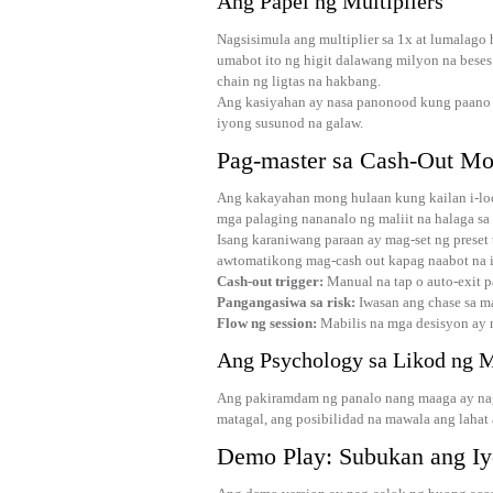
Ang Papel ng Multipliers
Nagsisimula ang multiplier sa 1x at lumalago
umabot ito ng higit dalawang milyon na bese
chain ng ligtas na hakbang.
Ang kasiyahan ay nasa panonood kung paano u
iyong susunod na galaw.
Pag-master sa Cash‑Out Mo
Ang kakayahan mong hulaan kung kailan i-loc
mga palaging nananalo ng maliit na halaga sa
Isang karaniwang paraan ay mag-set ng prese
awtomatikong mag-cash out kapag naabot na i
Cash‑out trigger:
Manual na tap o auto‑exit p
Pangangasiwa sa risk:
Iwasan ang chase sa ma
Flow ng session:
Mabilis na mga desisyon ay n
Ang Psychology sa Likod ng M
Ang pakiramdam ng panalo nang maaga ay nag
matagal, ang posibilidad na mawala ang lahat 
Demo Play: Subukan ang I