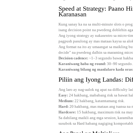
Speed at Strategy: Paano H
Karanasan
Kung sanay ka na sa multi‑minute slots o prog
isang decision point na pwedeng doblehin aga
Ang iyong strategy ay nakasentro sa micro‑t
pagpush pasulong ay mas mataas kaysa sa alok
Ang format na ito ay umaangat sa maikling bu
decide” na pwedeng dalhin sa maraming micro‑
Decision cadence:
~1–3 segundo bawat hakba
Karaniwang haba ng round:
30–90 segundo.
Karaniwang bilang ng manlalaro kada oras
Piliin ang Iyong Landas: Di
Ang laro ay nag-aalok ng apat na difficulty la
Easy:
24 hakbang, mababang risk sa bawat ha
Medium:
22 hakbang, katamtamang risk.
Hard:
20 hakbang, mas mataas ang tsansa na 
Hardcore:
15 hakbang, maximum risk na may 
Sa dahilang maikli ang mga session, karamiha
susubok sa Hard habang nagiging komportable