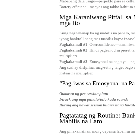
Mababang data usage—perpekto para sa cellul
Battery efficient—maayos ang takbo kahit sa 
Mga Karaniwang Pitfall sa 
mga Ito
Kung naghahanap ka ng mabilis na panalo, m
iyong bankroll nang mas mabilis kaysa inaasa
Pagkakamali #1:
Overconfidence—naniniwala
Pagkakamali #2:
Hindi pagsunod sa preset t
multipliers.
Pagkakamali #3:
Emosyonal na pagtaya—pagta
Ang susi ay disiplina: mag-set ng target bago 
mataas na multiplier.
“Pag-iwas sa Emosyonal na Pa
Gumawa ng pre‑session plan:
I-track ang mga panalo/talo kada round:
Ituring ang bawat session bilang isang hiwal
Pagtatatag ng Routine: Ban
Mabilis na Laro
Ang pinakamainam mong depensa laban sa mabi