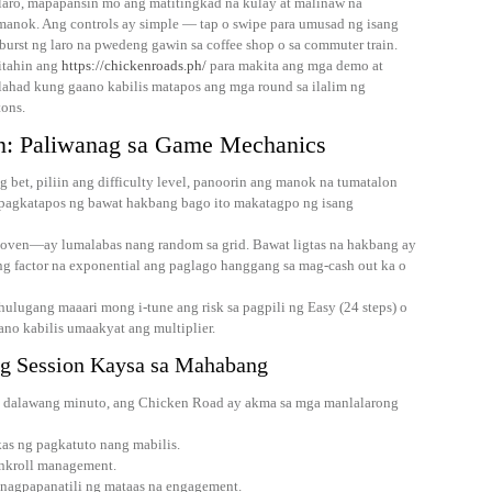
laro, mapapansin mo ang matitingkad na kulay at malinaw na
anok. Ang controls ay simple — tap o swipe para umusad ng isang
rst ng laro na pwedeng gawin sa coffee shop o sa commuter train.
itahin ang
https://chickenroads.ph/
para makita ang mga demo at
ahad kung gaano kabilis matapos ang mga round sa ilalim ng
tons.
: Paliwanag sa Game Mechanics
bet, piliin ang difficulty level, panoorin ang manok na tumatalon
 pagkatapos ng bawat hakbang bago ito makatagpo ng isang
ven—ay lumalabas nang random sa grid. Bawat ligtas na hakbang ay
ng factor na exponential ang paglago hanggang sa mag-cash out ka o
hulugang maaari mong i-tune ang risk sa pagpili ng Easy (24 steps) o
ano kabilis umaakyat ang multiplier.
ng Session Kaysa sa Mahabang
sa dalawang minuto, ang Chicken Road ay akma sa mga manlalarong
kas ng pagkatuto nang mabilis.
ankroll management.
nagpapanatili ng mataas na engagement.