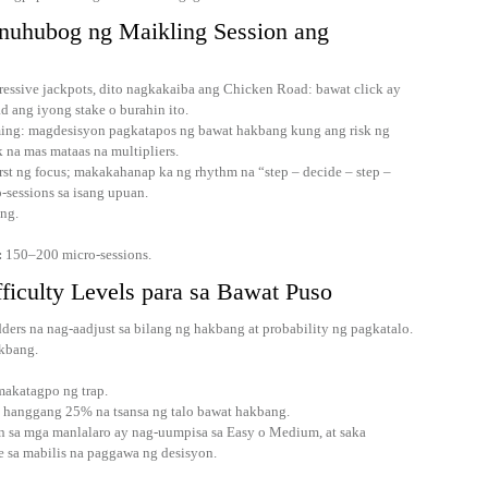
inuhubog ng Maikling Session ang
ressive jackpots, dito nagkakaiba ang Chicken Road: bawat click ay
d ang iyong stake o burahin ito.
iming: magdesisyon pagkatapos ng bawat hakbang kung ang risk ng
 na mas mataas na multipliers.
rst ng focus; makakahanap ka ng rhythm na “step – decide – step –
sessions sa isang upuan.
ng.
:
150–200 micro‑sessions.
fficulty Levels para sa Bawat Puso
dders na nag-aadjust sa bilang ng hakbang at probability ng pagkatalo.
kbang.
makatagpo ng trap.
hanggang 25% na tsansa ng talo bawat hakbang.
n sa mga manlalaro ay nag-uumpisa sa Easy o Medium, at saka
 sa mabilis na paggawa ng desisyon.