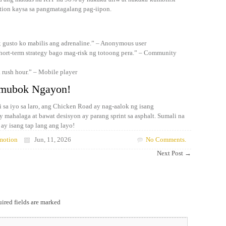
ation kaysa sa pangmatagalang pag-iipon.
n; gusto ko mabilis ang adrenaline.” – Anonymous user
rt‑term strategy bago mag-risk ng totoong pera.” – Community
 rush hour.” – Mobile player
mubok Ngayon!
 sa iyo sa laro, ang Chicken Road ay nag-aalok ng isang
 mahalaga at bawat desisyon ay parang sprint sa asphalt. Sumali na
y isang tap lang ang layo!
motion
Jun, 11, 2026
No Comments.
Next Post
→
ired fields are marked