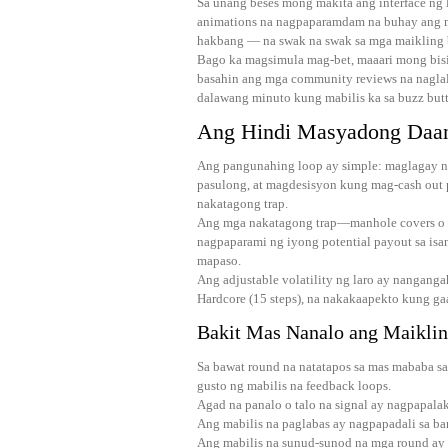
Sa unang beses mong makita ang interface ng 
animations na nagpaparamdam na buhay ang m
hakbang — na swak na swak sa mga maikling bu
Bago ka magsimula mag-bet, maaari mong bis
basahin ang mga community reviews na naglal
dalawang minuto kung mabilis ka sa buzz but
Ang Hindi Masyadong Daan
Ang pangunahing loop ay simple: maglagay ng 
pasulong, at magdesisyon kung mag-cash out
nakatagong trap.
Ang mga nakatagong trap—manhole covers o o
nagpaparami ng iyong potential payout sa isa
mapaso.
Ang adjustable volatility ng laro ay nanganga
Hardcore (15 steps), na nakakaapekto kung ga
Bakit Mas Nanalo ang Maikli
Sa bawat round na natatapos sa mas mababa 
gusto ng mabilis na feedback loops.
Agad na panalo o talo na signal ay nagpapala
Ang mabilis na paglabas ay nagpapadali sa b
Ang mabilis na sunud-sunod na mga round ay 