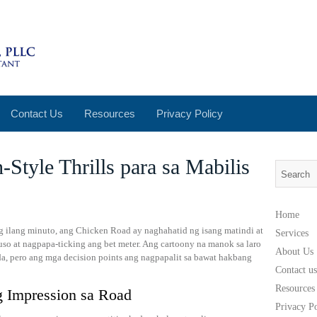
Contact Us
Resources
Privacy Policy
Style Thrills para sa Mabilis
Home
g ilang minuto, ang Chicken Road ay naghahatid ng isang matindi at
Services
uso at nagpapa‑ticking ang bet meter. Ang cartoony na manok sa laro
About Us
da, pero ang mga decision points ang nagpapalit sa bawat hakbang
Contact us
Resources
 Impression sa Road
Privacy P