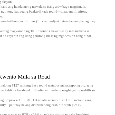
g aksyon.
ano ang handa mong mawala sa isang araw bago magsimula.
 ng iyong kabuuang bankroll kada round—pinapanatili nitong
lo.
nserbatibong multipliers (1.5x) at i-adjust pataas lamang kapag may
maaaring magkaroon ng 10–15 rounds, bawat isa ay mas mababa sa
at na kayanin ang ilang ganitong klase ng mga session nang hindi
Kwento Mula sa Road
nanalo ng €127 sa isang Easy round matapos makatagpo ng biglaang
no kahit na low-level difficulty ay pwedeng magbigay ng mabilis na
 nag-umpisa sa €100 AUD at umalis na may higit €700 matapos ang
ulty—patunay na ang disiplinadong cash‑out strategies ay
 ang mataas na RTP na 98% ay nakaka‑aliw at nakaka‑kumbinsi