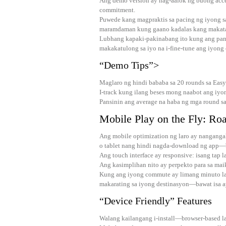
Ang demo version ay nag-aalok ng buong acces
commitment.
Puwede kang magpraktis sa pacing ng iyong sa
maramdaman kung gaano kadalas kang makatag
Lubhang kapaki-pakinabang ito kung ang pang
makakatulong sa iyo na i-fine‑tune ang iyong
“Demo Tips”>
Maglaro ng hindi bababa sa 20 rounds sa Easy
I-track kung ilang beses mong naabot ang iyong
Pansinin ang average na haba ng mga round sa 
Mobile Play on the Fly: Ro
Ang mobile optimization ng laro ay nangang
o tablet nang hindi nagda-download ng app—b
Ang touch interface ay responsive: isang tap 
Ang kasimplihan nito ay perpekto para sa mai
Kung ang iyong commute ay limang minuto la
makarating sa iyong destinasyon—bawat isa ay
“Device Friendly” Features
Walang kailangang i-install—browser-based l