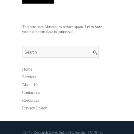
This site uses Akismet to reduce spam.
Learn how
your comment data is processed.
Home
Services
About Us
Contact us
Resources
Privacy Policy
13740 Research Blvd, Suite N4, Austin, TX 78750