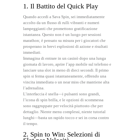
1. Il Battito del Quick Play
Quando accedi a Sava Spin, sei immediatamente
accolto da un flusso di rulli vibranti e numeri
lampeggianti che promettono gratificazione
istantanea. Questo non è un luogo per sessioni
marathon; è pensato su misura per i giocatori che
prosperano in brevi esplosioni di azione e risultati
immediati.
Immagina di entrare in un casinò dopo una lunga
giornata di lavoro, aprire l’app mobile sul telefono e
lanciare una slot in meno di dieci secondi. Il primo
spin si ferma quasi istantaneamente, offrendo una
vincita immediata o un near miss che mantiene alta
l’adrenalina.
L’interfaccia è snella—i pulsanti sono grandi,
l’icona di spin brilla, e le opzioni di scommessa
sono raggruppate per velocità piuttosto che per
dettaglio. Niente menu complessi, niente tutorial
lunghi—basta un rapido tocco e sei in corsa contro
il tempo.
2. Spin to Win: Selezioni di