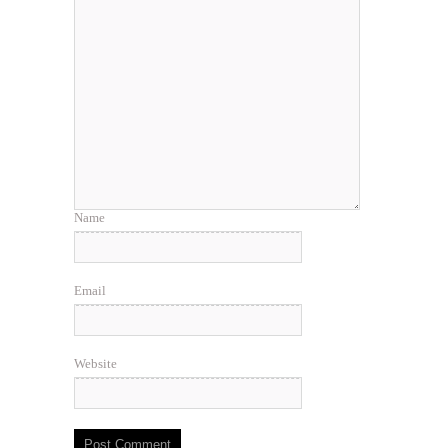
Name
Email
Website