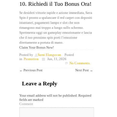
10. Richiedi il Tuo Bonus Ora!
Se desideri vittorie rapide e azione immediata, Sava
Spin è pronto a spalancare il red carpet con depositi
istantanei, pagamenti lampo e slot che non
rimangono mai troppo a lungo sullo schermo.
Sperimenta oggi un gameplay emozionante e lascia
che il tuo prossimo spin porti l’emozione
direttamente a portata di mano.
Claim Your Bonus Now!
Posted by
Sumi Elangovan
Posted
in
Promotion
Jun, 11, 2026
No Comments.
←
Previous Post
Next Post
→
Leave a Reply
Your email address will not be published.
Required
fields are marked
Comment