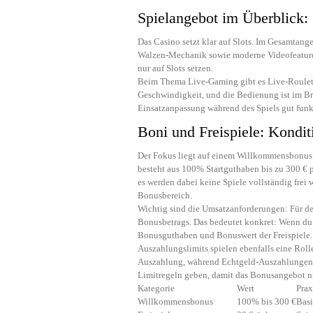
Spielangebot im Überblick: 
Das Casino setzt klar auf Slots. Im Gesamtange
Walzen-Mechanik sowie moderne Videofeatures.
nur auf Slots setzen.
Beim Thema Live-Gaming gibt es Live-Roulette
Geschwindigkeit, und die Bedienung ist im Brow
Einsatzanpassung während des Spiels gut fun
Boni und Freispiele: Konditi
Der Fokus liegt auf einem Willkommensbonus u
besteht aus 100% Startguthaben bis zu 300 € pl
es werden dabei keine Spiele vollständig frei
Bonusbereich.
Wichtig sind die Umsatzanforderungen: Für d
Bonusbetrags. Das bedeutet konkret: Wenn du
Bonusguthaben und Bonuswert der Freispiele. 
Auszahlungslimits spielen ebenfalls eine Roll
Auszahlung, während Echtgeld-Auszahlungen d
Limitregeln geben, damit das Bonusangebot ni
Kategorie
Wert
Prax
Willkommensbonus
100% bis 300 €
Basi