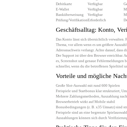
Debitkarte
Verfügbar
Ge
E-Wallet
Verfügbar
Me
Banküberweisung
Verfügbar
Me
Prüfung/Verifikation
Erforderlich
Do
Geschäftsalltag: Konto, Ver
Das Konto lässt sich übersichtlich verwalten. F
Thema, vor allem wenn es um größere Auszahlu
Adressnachweis verlangt. Achte darauf, dass 
Der Support ist über den Browser erreichbar. 
es, Screenshot und genaue Fehlermeldungen be
schneller, wenn du die betroffenen Spieltitel 
Vorteile und mögliche Nacht
Große Slot-Auswahl mit rund 600 Spielen
Freispiele und Startbonus klar strukturiert, U
Mehrere Zahlungsmethoden, Auszahlung nach
Browserbetrieb wirkt auf Mobile stabil
Bonusbedingungen (z. B. x35 Umsatz) sind str
Freispiele sind an eine begrenzte Spielauswa
Auszahlungen können sich durch Verifizierun