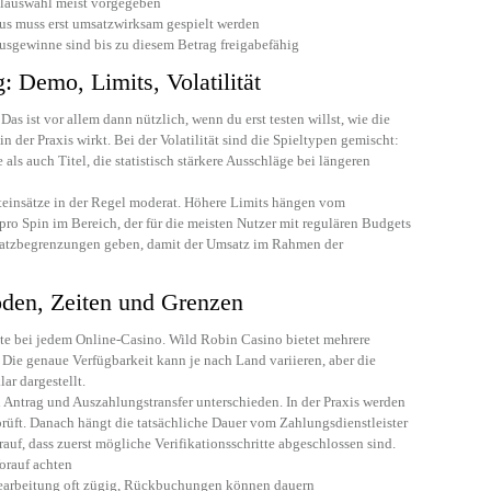
lauswahl meist vorgegeben
s muss erst umsatzwirksam gespielt werden
sgewinne sind bis zu diesem Betrag freigabefähig
: Demo, Limits, Volatilität
as ist vor allem dann nützlich, wenn du erst testen willst, wie die
der Praxis wirkt. Bei der Volatilität sind die Spieltypen gemischt:
als auch Titel, die statistisch stärkere Ausschläge bei längeren
steinsätze in der Regel moderat. Höhere Limits hängen vom
pro Spin im Bereich, der für die meisten Nutzer mit regulären Budgets
nsatzbegrenzungen geben, damit der Umsatz im Rahmen der
den, Zeiten und Grenzen
te bei jedem Online-Casino. Wild Robin Casino bietet mehrere
 Die genaue Verfügbarkeit kann je nach Land variieren, aber die
r dargestellt.
 Antrag und Auszahlungstransfer unterschieden. In der Praxis werden
rüft. Danach hängt die tatsächliche Dauer vom Zahlungsdienstleister
rauf, dass zuerst mögliche Verifikationsschritte abgeschlossen sind.
rauf achten
arbeitung oft zügig, Rückbuchungen können dauern