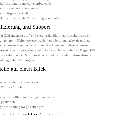
ldfluss hängt vom Kartenanbieter ab
ist schneller als Bankwege
ist längere Laufzeit
kumente vor erster Auszahlung bereithalten
ifizierung und Support
ür Zahlungen ist die Verifizierung der Identität typischerweise ein
ngen geht. Üblicherweise werden ein Identitätsnachweis und ein
die Dokumente gut lesbar sind und die Angaben im Konto passen.
Antwortzeiten schwanken je nach Anfrage. Bei technischen Fragen hilft
reitzuhalten. Bei Spielproblemen sind die meisten Informationen
und ungefähre Zeit angibst.
eile auf einen Blick
msatzanforderung transparent
 Prüfung üblich
eng und sollten vorab eingeplant werden
hl gebunden
g oder Zahlungswege verlängern