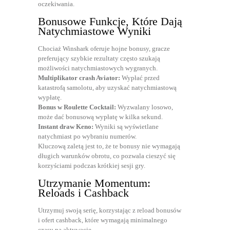
oczekiwania.
Bonusowe Funkcje, Które Dają
Natychmiastowe Wyniki
Chociaż Winshark oferuje hojne bonusy, gracze
preferujący szybkie rezultaty często szukają
możliwości natychmiastowych wygranych.
Multiplikator crash Aviator:
Wypłać przed
katastrofą samolotu, aby uzyskać natychmiastową
wypłatę.
Bonus w Roulette Cocktail:
Wyzwalany losowo,
może dać bonusową wypłatę w kilka sekund.
Instant draw Keno:
Wyniki są wyświetlane
natychmiast po wybraniu numerów.
Kluczową zaletą jest to, że te bonusy nie wymagają
długich warunków obrotu, co pozwala cieszyć się
korzyściami podczas krótkiej sesji gry.
Utrzymanie Momentum:
Reloads i Cashback
Utrzymuj swoją serię, korzystając z reload bonusów
i ofert cashback, które wymagają minimalnego
czasu na aktywację.