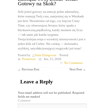
Gotowy na Skok?
Jeśli jesteś gotowy na emocje pełne adrenaliny,
które szanują Twój czas, zarejestruj się w Winshark
już dziś. Niezależnie od tego, czy kręcisz Crazy
Time, czy obserwujesz Aviator, który spada z
błyskawiczną prędkością, każdy moment się liczy
— tak samo jak każda wygrana.
Twoja kolejna sesja o wysokiej intensywności jest o
jeden klik od Ciebie. Nie czekaj — doświadcz
szybkiej, satysfakcjonującej rozgrywki już teraz!
Posted by
Sumi Elangovan
Posted
in
Promotion
Jun, 15, 2026
No Comments.
←
Previous Post
Next Post
→
Leave a Reply
Your email address will not be published.
Required
fields are marked
Comment