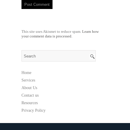
This site uses Akismet to reduce spam.
Learn how
your comment data is processed.
Home
Services
About Us
Contact us
Resources
Privacy Policy