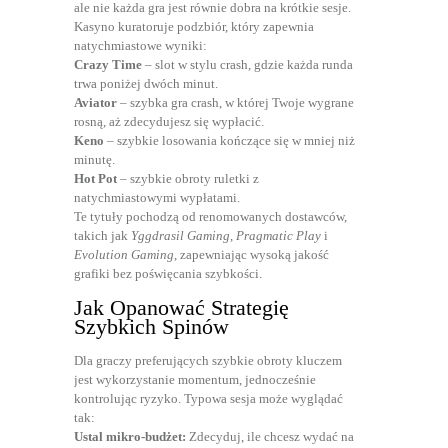
ale nie każda gra jest równie dobra na krótkie sesje.
Kasyno kuratoruje podzbiór, który zapewnia
natychmiastowe wyniki:
Crazy Time
– slot w stylu crash, gdzie każda runda
trwa poniżej dwóch minut.
Aviator
– szybka gra crash, w której Twoje wygrane
rosną, aż zdecydujesz się wypłacić.
Keno
– szybkie losowania kończące się w mniej niż
minutę.
Hot Pot
– szybkie obroty ruletki z
natychmiastowymi wypłatami.
Te tytuły pochodzą od renomowanych dostawców,
takich jak
Yggdrasil Gaming
,
Pragmatic Play
i
Evolution Gaming
, zapewniając wysoką jakość
grafiki bez poświęcania szybkości.
Jak Opanować Strategię
Szybkich Spinów
Dla graczy preferujących szybkie obroty kluczem
jest wykorzystanie momentum, jednocześnie
kontrolując ryzyko. Typowa sesja może wyglądać
tak:
Ustal mikro‑budżet:
Zdecyduj, ile chcesz wydać na