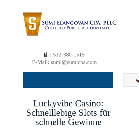
: 512-380-1515
E-Mail: sumi@sumicpa.com
Luckyvibe Casino:
Schnelllebige Slots für
schnelle Gewinne