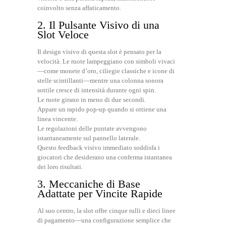
coinvolto senza affaticamento.
2. Il Pulsante Visivo di una
Slot Veloce
Il design visivo di questa slot è pensato per la
velocità. Le ruote lampeggiano con simboli vivaci
—come monete d’oro, ciliegie classiche e icone di
stelle scintillanti—mentre una colonna sonora
sottile cresce di intensità durante ogni spin.
Le ruote girano in meno di due secondi.
Appare un rapido pop-up quando si ottiene una
linea vincente.
Le regolazioni delle puntate avvengono
istantaneamente sul pannello laterale.
Questo feedback visivo immediato soddisfa i
giocatori che desiderano una conferma istantanea
dei loro risultati.
3. Meccaniche di Base
Adattate per Vincite Rapide
Al suo centro, la slot offre cinque rulli e dieci linee
di pagamento—una configurazione semplice che