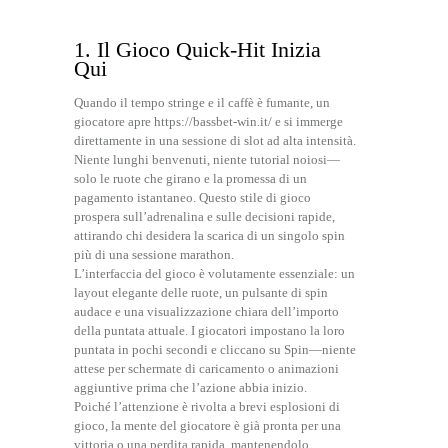
1. Il Gioco Quick‑Hit Inizia
Qui
Quando il tempo stringe e il caffè è fumante, un
giocatore apre https://bassbet-win.it/ e si immerge
direttamente in una sessione di slot ad alta intensità.
Niente lunghi benvenuti, niente tutorial noiosi—
solo le ruote che girano e la promessa di un
pagamento istantaneo. Questo stile di gioco
prospera sull’adrenalina e sulle decisioni rapide,
attirando chi desidera la scarica di un singolo spin
più di una sessione marathon.
L’interfaccia del gioco è volutamente essenziale: un
layout elegante delle ruote, un pulsante di spin
audace e una visualizzazione chiara dell’importo
della puntata attuale. I giocatori impostano la loro
puntata in pochi secondi e cliccano su Spin—niente
attese per schermate di caricamento o animazioni
aggiuntive prima che l’azione abbia inizio.
Poiché l’attenzione è rivolta a brevi esplosioni di
gioco, la mente del giocatore è già pronta per una
vittoria o una perdita rapida, mantenendolo