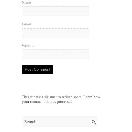
Name
Email
Website
This site uses Akismet to reduce spam.
Learn how
your comment data is processed.